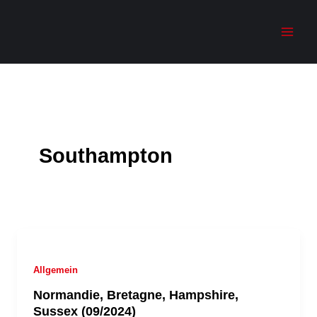
Zum
Menü
Menü
Inhalt
springen
Southampton
Allgemein
Normandie, Bretagne, Hampshire,
Sussex (09/2024)