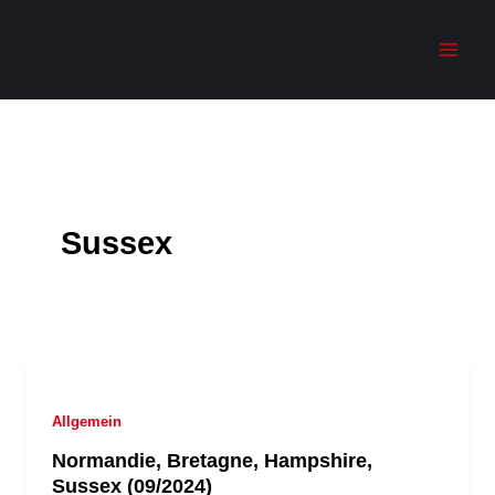
Zum
Menü
Menü
Inhalt
springen
Sussex
Allgemein
Normandie, Bretagne, Hampshire,
Sussex (09/2024)