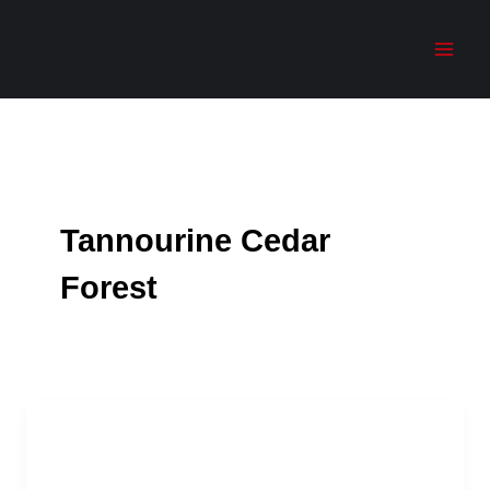
Zum
Menü
Menü
Inhalt
springen
Tannourine Cedar
Forest